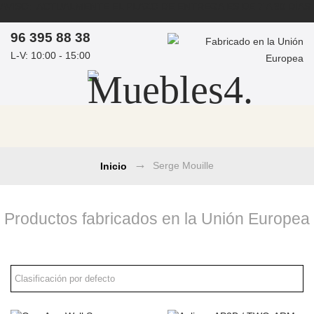
AVISO: ACTUALMENTE EL PLAZO DE ENTREGA ES DE 7 A 30 DÍAS
ASESORAMIENTO PERSONAL POR ARQUITECTOS DE
96 395 88 38
INTERIORES - PROYECTOS DE OBRA
L-V: 10:00 - 15:00
COMPRAS MEDIANTE PROFORMA / PRESUPUESTO -
info@muebles4.com
Serge Mouille
Inicio
→
Productos fabricados en la Unión Europea