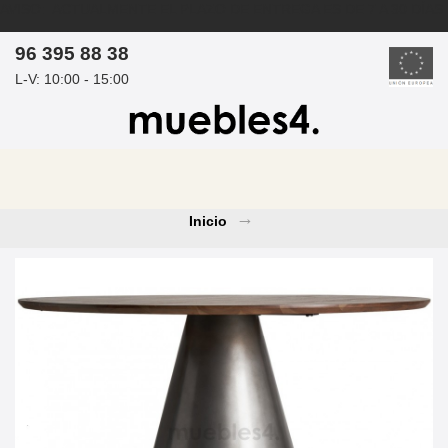
AVISO: ACTUALMENTE EL PLAZO DE ENTREGA ES DE 7 A 30 DÍAS
ASESORAMIENTO PERSONAL POR ARQUITECTOS DE
96 395 88 38
INTERIORES - PROYECTOS DE OBRA
L-V: 10:00 - 15:00
COMPRAS MEDIANTE PROFORMA / PRESUPUESTO -
info@muebles4.com
Inicio
→