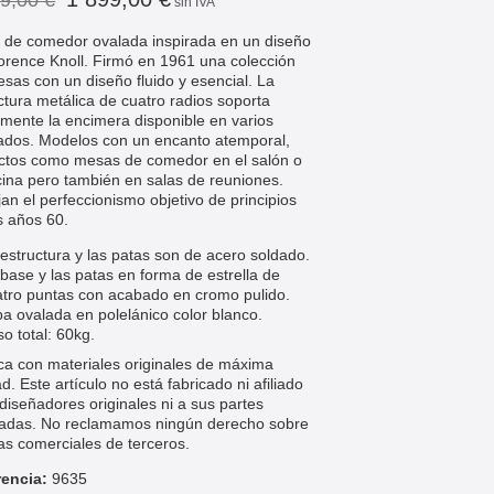
9,00 €
sin IVA
de comedor ovalada inspirada en un diseño
orence Knoll. F
irmó en 1961 una colección
sas con un diseño fluido y esencial. La
ctura metálica de cuatro radios soporta
amente la encimera disponible en varios
dos. Modelos con un encanto atemporal,
ctos como mesas de comedor en el salón o
cina pero también en salas de reuniones.
jan el perfeccionismo objetivo de principios
s años 60.
estructura y las patas son de acero soldado.
base y las patas en forma de estrella de
atro puntas con acabado en cromo pulido.
a ovalada en polelánico color blanco.
o total: 60kg.
ca con materiales originales
de máxima
ad. Este artículo no está fabricado ni afiliado
 diseñadores originales ni a sus partes
iadas. No reclamamos ningún derecho sobre
s comerciales de terceros.
rencia:
9635