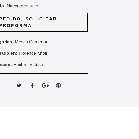
do:
Nuevo producto
PEDIDO, SOLICITAR
PROFORMA
gorías:
Mesas Comedor
irado en:
Florence Knoll
icado:
Hecha en Italia.
Tweet
Compartir
Google+
Pinterest