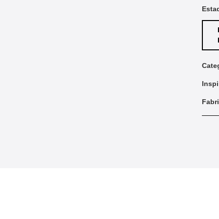
Esta
Cate
Insp
Fabr