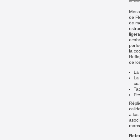
2 89
Mesa 
de Fl
de me
estru
liger
acaba
perfe
la co
R
efle
de lo
La 
La 
cu
Tap
Pes
Répli
calid
a los
asoc
marca
Refe