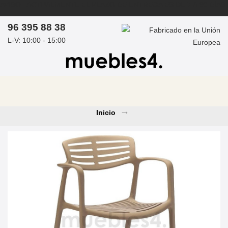
AVISO: ACTUALMENTE EL PLAZO DE ENTREGA ES DE 7 A 30 DÍAS
ASESORAMIENTO PERSONAL POR ARQUITECTOS DE
96 395 88 38
INTERIORES - PROYECTOS DE OBRA
L-V: 10:00 - 15:00
COMPRAS MEDIANTE PROFORMA / PRESUPUESTO -
info@muebles4.com
Inicio
→