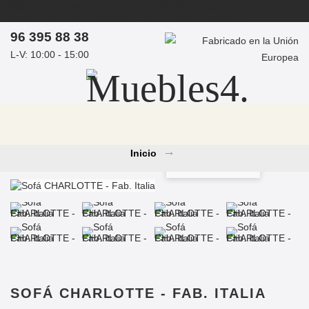
AVISO: ACTUALMENTE EL PLAZO DE ENTREGA ES DE 7 A 30 DÍAS
ASESORAMIENTO PERSONAL POR ARQUITECTOS DE
96 395 88 38
INTERIORES - PROYECTOS DE OBRA
L-V: 10:00 - 15:00
COMPRAS MEDIANTE PROFORMA / PRESUPUESTO -
info@muebles4.com
Inicio
Ver más grande
→
SOFÁ CHARLOTTE - FAB. ITALIA