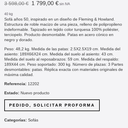
1 799,00 €
3 598,00 €
sin IVA
40 kg
Sofá años 50, inspirado en un diseño de
Fleming & Howland
.
Estructura de roble macizo de una pieza, relleno de polipropileno
indeformable. Tapizado en tejido color turquesa 100% poliéster,
terciopelo. Producto desmontable. Patas en acero cónico en
negro y dorado.
Peso: 48,2 kg. Medida de las patas: 2.5X2.5X19 cm. Medida del
asiento: 189X66X24 cm. Medida del suelo al asiento: 43 cm.
Medida del suelo al reposabrazos: 59 cm. Medida del respaldo:
189X44 cm. Peso soportado: 300 kg. Número de plazas: 3 Partes
desmontables: patas. Réplica exacta con materiales originales
de
máxima calidad.
Referencia:
12202
Estado:
Nuevo producto
PEDIDO, SOLICITAR PROFORMA
Categorías:
Sofás